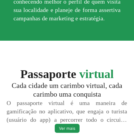
conhecendo melhor o perfil de quem visita
sua localidade e planeje de forma assertiva
campanhas de marketing e estratégia.
Passaporte
virtual
Cada cidade um carimbo virtual, cada
carimbo uma conquista
O passaporte virtual é uma maneira de
gamificação no aplicativo, que engaja o turista
(usuário do app) a percorrer todo o circuito,
gerando mais fluxo turístico nas cidades
Ver mais