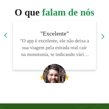
O que
falam de nós
"Excelente"
l
"O app é excelente, ele não deixa a
sua viagem pela estrada real cair
na monotonia, te indicando várias
opções consideráveis para
diferentes propostas de passeio. Já
Bernardo
usei com amigos, com a namorada
e com a família; os
desenvolvedores realmente
conseguiram deixar a própria
estrada real mais interessante!"