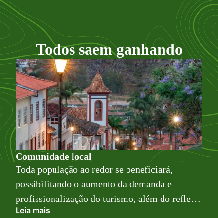
Todos saem ganhando
Comunidade local
Toda população ao redor se beneficiará,
possibilitando o aumento da demanda e
profissionalização do turismo, além do reflexo
Leia mais
direto na qualidade do fluxo turístico, na