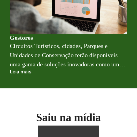
Gestores
Circuitos Turísticos, cidades, Parques e
Unidades de Conservação terão disponíveis
uma gama de soluções inovadoras como um
Leia mais
site, um aplicativo e um dashboard (painel de
dados e admin) prontos para gerar demanda
nos locais, analisar dados, prever fluxo
turístico e planejarem campanhas de
marketing mais assertivas, além de insights
Saiu na mídia
sobre estratégias de atuação em diversas
frentes.