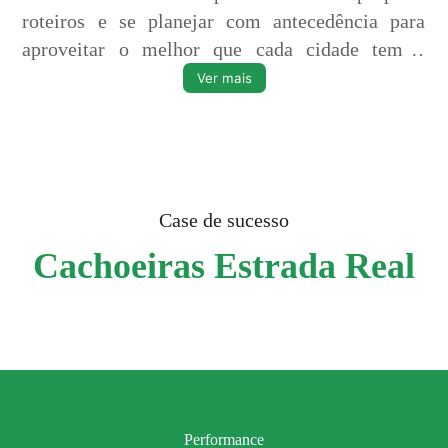
roteiros e se planejar com antecedência para
aproveitar o melhor que cada cidade tem a
oferecer. Tudo isso de maneira fácil e prática.
Ver mais
Ninguém perde tempo e todos se beneficiam.
Case de sucesso
Cachoeiras Estrada Real
Performance