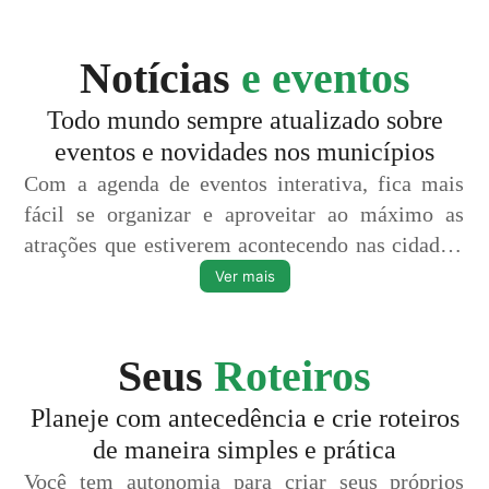
envolvidas, maior engajamento em redes sociais,
além de interatividade e conexão com o usuário
Notícias
e eventos
(turistas).
Todo mundo sempre atualizado sobre
eventos e novidades nos municípios
Com a agenda de eventos interativa, fica mais
fácil se organizar e aproveitar ao máximo as
atrações que estiverem acontecendo nas cidades,
além de ser uma excelente forma de divulgar e
Ver mais
manter o app sempre atualizado. Um calendário
turístico na palma da mão!
Seus
Roteiros
Planeje com antecedência e crie roteiros
de maneira simples e prática
Você tem autonomia para criar seus próprios