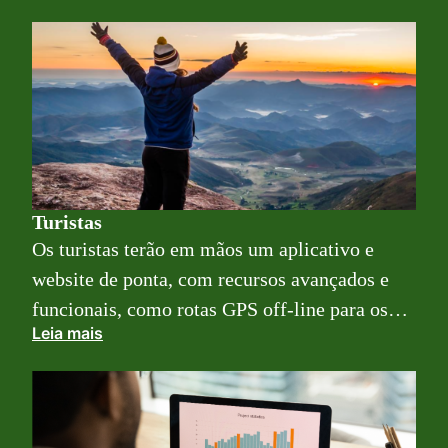
geração de mais empregos e desenvolvimento
local sustentável e planejado.
Turistas
Os turistas terão em mãos um aplicativo e
website de ponta, com recursos avançados e
funcionais, como rotas GPS off-line para os
Leia mais
atrativos naturais, dicas sobre o que fazer no
local, todos os serviços como hospedagem,
alimentação, serviços em geral, eventos. Tudo
em um único lugar.